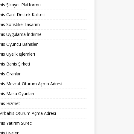
is Şikayet Platformu
is Canlı Destek Kalitesi
is Sofistike Tasarım
his Uygulama İndirme
is Oyuncu Bahisleri
is Üyelik İşlemleri
is Bahis Şirketi
is Oranlar
his Mevcut Oturum Açma Adresi
his Masa Oyunları
his Hizmet
 Mrbahis Oturum Açma Adresi
is Yatırım Süreci
is Üyeler