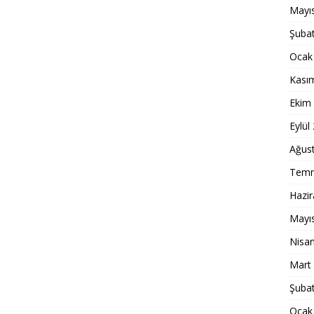
Mayı
Şuba
Ocak
Kası
Ekim
Eylül
Ağus
Temm
Hazi
Mayı
Nisa
Mart
Şuba
Ocak