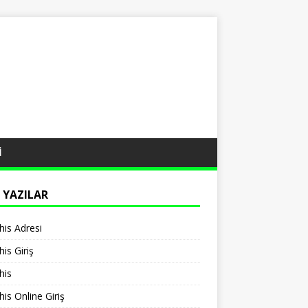
I
 YAZILAR
is Adresi
is Giriş
his
is Online Giriş