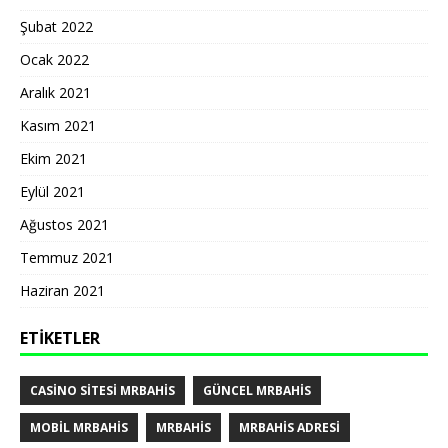
Şubat 2022
Ocak 2022
Aralık 2021
Kasım 2021
Ekim 2021
Eylül 2021
Ağustos 2021
Temmuz 2021
Haziran 2021
ETIKETLER
CASINO SITESI MRBAHIS
GÜNCEL MRBAHIS
MOBIL MRBAHIS
MRBAHIS
MRBAHIS ADRESI