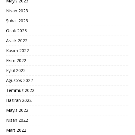
Mayıs 2023
Nisan 2023
Şubat 2023
Ocak 2023
Aralık 2022
Kasım 2022
Ekim 2022
Eylül 2022
Ağustos 2022
Temmuz 2022
Haziran 2022
Mayıs 2022
Nisan 2022
Mart 2022