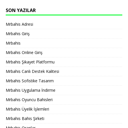
SON YAZILAR
Mrbahis Adresi
Mrbahis Giriş
Mrbahis
Mrbahis Online Giriş
Mrbahis Şikayet Platformu
Mrbahis Canlı Destek Kalitesi
Mrbahis Sofistike Tasarım
Mrbahis Uygulama İndirme
Mrbahis Oyuncu Bahisleri
Mrbahis Üyelik İşlemleri
Mrbahis Bahis Şirketi
Mrbahis Oranlar