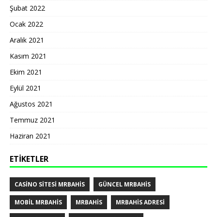
Şubat 2022
Ocak 2022
Aralık 2021
Kasım 2021
Ekim 2021
Eylül 2021
Ağustos 2021
Temmuz 2021
Haziran 2021
ETIKETLER
CASINO SITESI MRBAHIS
GÜNCEL MRBAHIS
MOBIL MRBAHIS
MRBAHIS
MRBAHIS ADRESI