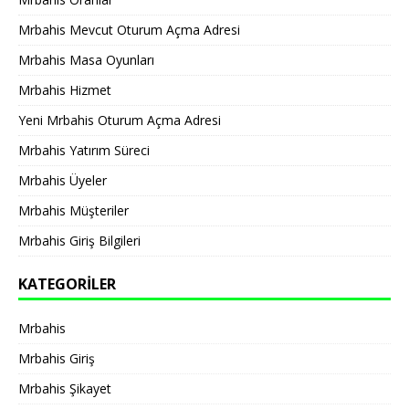
Mrbahis Mevcut Oturum Açma Adresi
Mrbahis Masa Oyunları
Mrbahis Hizmet
Yeni Mrbahis Oturum Açma Adresi
Mrbahis Yatırım Süreci
Mrbahis Üyeler
Mrbahis Müşteriler
Mrbahis Giriş Bilgileri
KATEGORILER
Mrbahis
Mrbahis Giriş
Mrbahis Şikayet