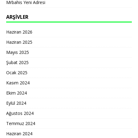
Mrbahis Yeni Adresi
ARŞIVLER
Haziran 2026
Haziran 2025
Mayıs 2025
Şubat 2025
Ocak 2025
Kasım 2024
Ekim 2024
Eylül 2024
Ağustos 2024
Temmuz 2024
Haziran 2024