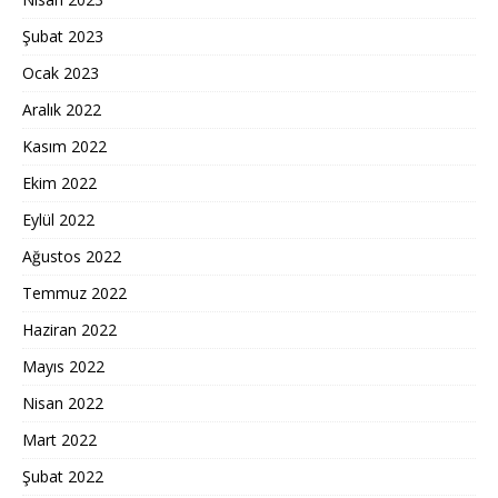
Şubat 2023
Ocak 2023
Aralık 2022
Kasım 2022
Ekim 2022
Eylül 2022
Ağustos 2022
Temmuz 2022
Haziran 2022
Mayıs 2022
Nisan 2022
Mart 2022
Şubat 2022