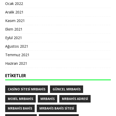
Ocak 2022
Aralık 2021
Kasım 2021
Ekim 2021
Eylül 2021
Ağustos 2021
Temmuz 2021
Haziran 2021
ETIKETLER
CASINO SITESI MRBAHIS
GÜNCEL MRBAHIS
MOBIL MRBAHIS
MRBAHIS
MRBAHIS ADRESI
MRBAHIS BAHIS
MRBAHIS BAHIS SITESI