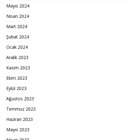
Mayıs 2024
Nisan 2024
Mart 2024
Şubat 2024
Ocak 2024
Aralık 2023
Kasım 2023
Ekim 2023
Eylül 2023
Ağustos 2023
Temmuz 2023
Haziran 2023
Mayıs 2023
Nisan 2023