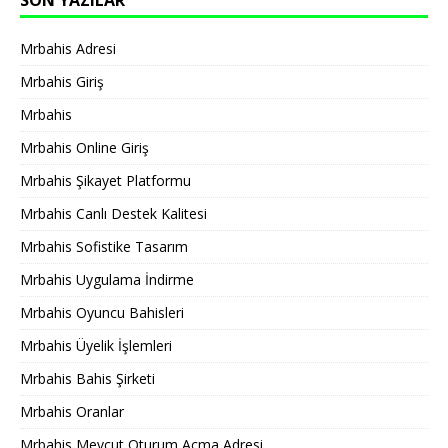
SON YAZILAR
Mrbahis Adresi
Mrbahis Giriş
Mrbahis
Mrbahis Online Giriş
Mrbahis Şikayet Platformu
Mrbahis Canlı Destek Kalitesi
Mrbahis Sofistike Tasarım
Mrbahis Uygulama İndirme
Mrbahis Oyuncu Bahisleri
Mrbahis Üyelik İşlemleri
Mrbahis Bahis Şirketi
Mrbahis Oranlar
Mrbahis Mevcut Oturum Açma Adresi