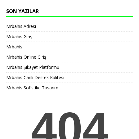
SON YAZILAR
Mrbahis Adresi
Mrbahis Giriş
Mrbahis
Mrbahis Online Giriş
Mrbahis Şikayet Platformu
Mrbahis Canlı Destek Kalitesi
Mrbahis Sofistike Tasarım
Mrbahis Uygulama İndirme
Mrbahis Oyuncu Bahisleri
Mrbahis Üyelik İşlemleri
Mrbahis Bahis Şirketi
Mrbahis Oranlar