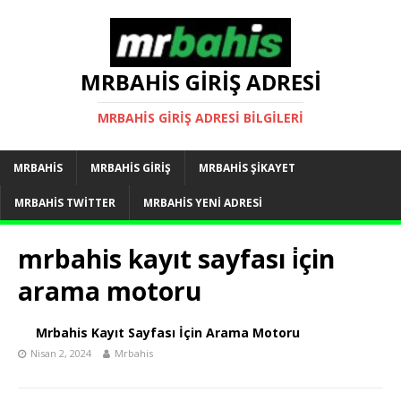
MRBAHIS GIRIŞ ADRESI
MRBAHIS GIRIŞ ADRESI BILGILERI
MRBAHIS
MRBAHIS GIRIŞ
MRBAHIS ŞIKAYET
MRBAHIS TWITTER
MRBAHIS YENI ADRESI
mrbahis kayıt sayfası i̇çin
arama motoru
Mrbahis Kayıt Sayfası İçin Arama Motoru
Nisan 2, 2024
Mrbahis