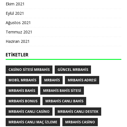
Ekim 2021
Eylül 2021
Ağustos 2021
Temmuz 2021
Haziran 2021
ETIKETLER
CASINO SITESI MRBAHIS
GÜNCEL MRBAHIS
MOBIL MRBAHIS
MRBAHIS
MRBAHIS ADRESI
MRBAHIS BAHIS
MRBAHIS BAHIS SITESI
MRBAHIS BONUS
MRBAHIS CANLI BAHIS
MRBAHIS CANLI CASINO
MRBAHIS CANLI DESTEK
MRBAHIS CANLI MAÇ IZLEME
MRBAHIS CASINO