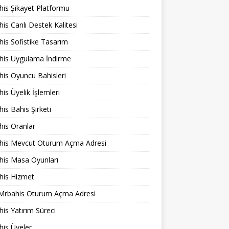
is Şikayet Platformu
is Canlı Destek Kalitesi
is Sofistike Tasarım
his Uygulama İndirme
is Oyuncu Bahisleri
is Üyelik İşlemleri
is Bahis Şirketi
is Oranlar
his Mevcut Oturum Açma Adresi
his Masa Oyunları
his Hizmet
 Mrbahis Oturum Açma Adresi
is Yatırım Süreci
is Üyeler