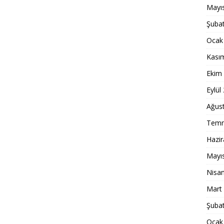
Mayı
Şuba
Ocak
Kası
Ekim
Eylül
Ağus
Temm
Hazi
Mayı
Nisa
Mart
Şuba
Ocak