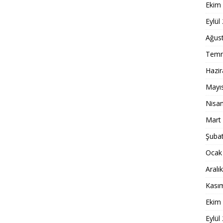
Ekim
Eylül
Ağus
Temm
Hazi
Mayı
Nisa
Mart
Şuba
Ocak
Aralı
Kası
Ekim
Eylül