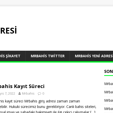
RESI
IS ŞIKAYET
MRBAHIS TWITTER
MRBAHIS YENI ADRES
SON
Mrbah
ahis Kayıt Süreci
Mrbah
ıs 7, 2022
Mrbahis
0
Mrba
is kayıt süreci Mrbahis giriş adresi zaman zaman
bilir. Hukuki sürecimiz bunu gerektiriyor. Canlı bahis siteleri,
Mrbah
sal imajı ve sahadaki hakimiyeti ile ilgi çekici çalışmalar
[…]