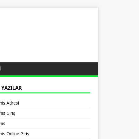
I
 YAZILAR
is Adresi
is Giriş
his
is Online Giriş