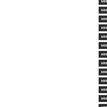
MRB
MRB
MRB
MRB
MRB
MRB
MRB
MRB
MRB
MRB
MRB
MRB