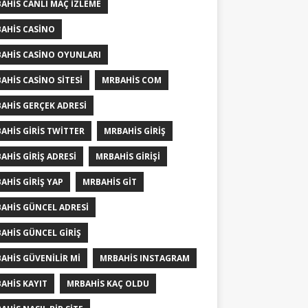
AHIS CANLI MAÇ IZLEME
AHIS CASINO
AHIS CASINO OYUNLARI
AHIS CASINO SITESI
MRBAHIS COM
AHIS GERÇEK ADRESI
AHIS GIRIS TWITTER
MRBAHIS GIRIŞ
AHIS GIRIŞ ADRESI
MRBAHIS GIRIŞI
AHIS GIRIŞ YAP
MRBAHIS GIT
AHIS GÜNCEL ADRESI
AHIS GÜNCEL GIRIŞ
AHIS GÜVENILIR MI
MRBAHIS INSTAGRAM
AHIS KAYIT
MRBAHIS KAÇ OLDU