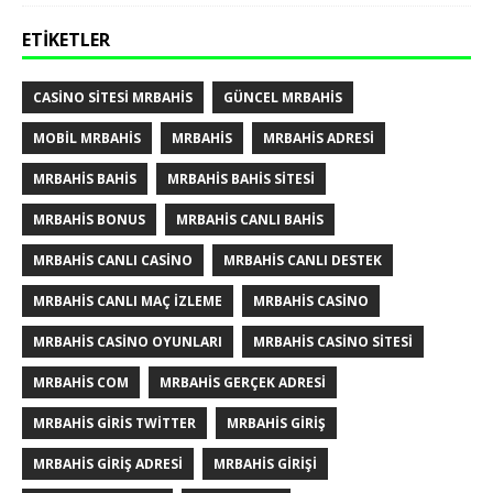
ETIKETLER
CASINO SITESI MRBAHIS
GÜNCEL MRBAHIS
MOBIL MRBAHIS
MRBAHIS
MRBAHIS ADRESI
MRBAHIS BAHIS
MRBAHIS BAHIS SITESI
MRBAHIS BONUS
MRBAHIS CANLI BAHIS
MRBAHIS CANLI CASINO
MRBAHIS CANLI DESTEK
MRBAHIS CANLI MAÇ IZLEME
MRBAHIS CASINO
MRBAHIS CASINO OYUNLARI
MRBAHIS CASINO SITESI
MRBAHIS COM
MRBAHIS GERÇEK ADRESI
MRBAHIS GIRIS TWITTER
MRBAHIS GIRIŞ
MRBAHIS GIRIŞ ADRESI
MRBAHIS GIRIŞI