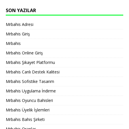
SON YAZILAR
Mrbahis Adresi
Mrbahis Giriş
Mrbahis
Mrbahis Online Giriş
Mrbahis Şikayet Platformu
Mrbahis Canlı Destek Kalitesi
Mrbahis Sofistike Tasarım
Mrbahis Uygulama İndirme
Mrbahis Oyuncu Bahisleri
Mrbahis Üyelik İşlemleri
Mrbahis Bahis Şirketi
Mrbahis Oranlar