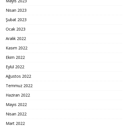
Mayıs 2023
Nisan 2023
Şubat 2023
Ocak 2023
Aralık 2022
Kasım 2022
Ekim 2022
Eylül 2022
Ağustos 2022
Temmuz 2022
Haziran 2022
Mayıs 2022
Nisan 2022
Mart 2022