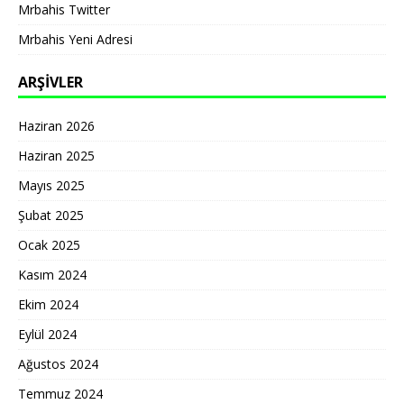
Mrbahis Twitter
Mrbahis Yeni Adresi
ARŞIVLER
Haziran 2026
Haziran 2025
Mayıs 2025
Şubat 2025
Ocak 2025
Kasım 2024
Ekim 2024
Eylül 2024
Ağustos 2024
Temmuz 2024