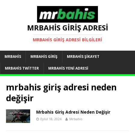
MRBAHIS GIRIŞ ADRESI
MRBAHIS GIRIŞ ADRESI BILGILERI
MRBAHIS
MRBAHIS GIRIŞ
MRBAHIS ŞIKAYET
MRBAHIS TWITTER
MRBAHIS YENI ADRESI
mrbahis giriş adresi neden
değişir
Mrbahis Giriş Adresi Neden Değişir
Eylül 18, 2024
Mrbahis