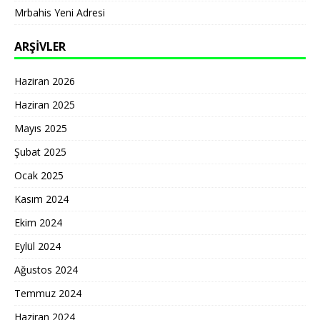
Mrbahis Yeni Adresi
ARŞIVLER
Haziran 2026
Haziran 2025
Mayıs 2025
Şubat 2025
Ocak 2025
Kasım 2024
Ekim 2024
Eylül 2024
Ağustos 2024
Temmuz 2024
Haziran 2024