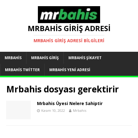
MRBAHIS GIRIŞ ADRESI
MRBAHIS GIRIŞ ADRESI BILGILERI
MRBAHIS
MRBAHIS GIRIŞ
MRBAHIS ŞIKAYET
MRBAHIS TWITTER
MRBAHIS YENI ADRESI
Mrbahis dosyası gerektirir
Mrbahis Üyesi Nelere Sahiptir
Kasım 10, 2022
Mrbahis