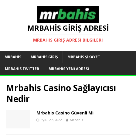
MRBAHIS GIRIŞ ADRESI
MRBAHIS GIRIŞ ADRESI BILGILERI
MRBAHIS
MRBAHIS GIRIŞ
MRBAHIS ŞIKAYET
MRBAHIS TWITTER
MRBAHIS YENI ADRESI
Mrbahis Casino Sağlayıcısı
Nedir
Mrbahis Casino Güvenli Mi
Eylül 27, 2022
Mrbahis