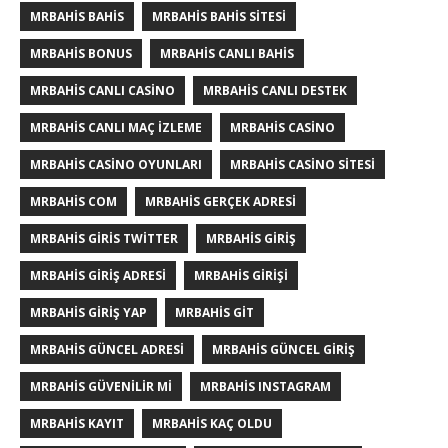
MRBAHIS BAHIS
MRBAHIS BAHIS SITESI
MRBAHIS BONUS
MRBAHIS CANLI BAHIS
MRBAHIS CANLI CASINO
MRBAHIS CANLI DESTEK
MRBAHIS CANLI MAÇ IZLEME
MRBAHIS CASINO
MRBAHIS CASINO OYUNLARI
MRBAHIS CASINO SITESI
MRBAHIS COM
MRBAHIS GERÇEK ADRESI
MRBAHIS GIRIS TWITTER
MRBAHIS GIRIŞ
MRBAHIS GIRIŞ ADRESI
MRBAHIS GIRIŞI
MRBAHIS GIRIŞ YAP
MRBAHIS GIT
MRBAHIS GÜNCEL ADRESI
MRBAHIS GÜNCEL GIRIŞ
MRBAHIS GÜVENILIR MI
MRBAHIS INSTAGRAM
MRBAHIS KAYIT
MRBAHIS KAÇ OLDU