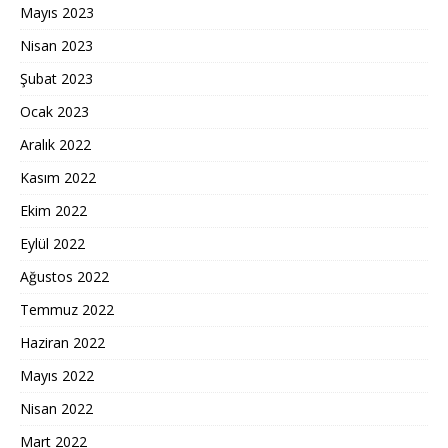
Mayıs 2023
Nisan 2023
Şubat 2023
Ocak 2023
Aralık 2022
Kasım 2022
Ekim 2022
Eylül 2022
Ağustos 2022
Temmuz 2022
Haziran 2022
Mayıs 2022
Nisan 2022
Mart 2022