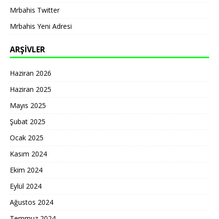
Mrbahis Twitter
Mrbahis Yeni Adresi
ARŞIVLER
Haziran 2026
Haziran 2025
Mayıs 2025
Şubat 2025
Ocak 2025
Kasım 2024
Ekim 2024
Eylül 2024
Ağustos 2024
Temmuz 2024