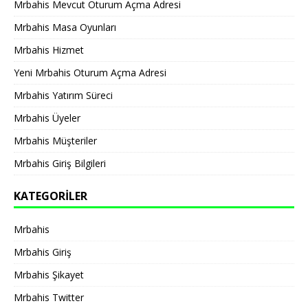
Mrbahis Mevcut Oturum Açma Adresi
Mrbahis Masa Oyunları
Mrbahis Hizmet
Yeni Mrbahis Oturum Açma Adresi
Mrbahis Yatırım Süreci
Mrbahis Üyeler
Mrbahis Müşteriler
Mrbahis Giriş Bilgileri
KATEGORILER
Mrbahis
Mrbahis Giriş
Mrbahis Şikayet
Mrbahis Twitter