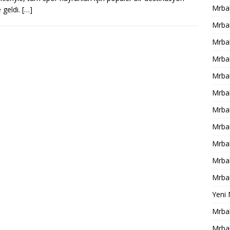
Mrbah
e geldi.
[…]
Mrbah
Mrbah
Mrba
Mrbah
Mrbah
Mrbah
Mrbah
Mrba
Mrba
Mrba
Yeni
Mrbah
Mrbah