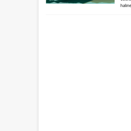
halin