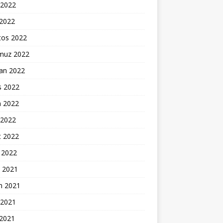
 2022
 2022
tos 2022
uz 2022
ran 2022
s 2022
n 2022
 2022
t 2022
 2022
k 2021
m 2021
 2021
 2021