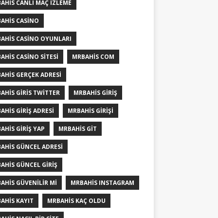
AHIS CANLI MAÇ IZLEME
AHIS CASINO
AHIS CASINO OYUNLARI
AHIS CASINO SITESI
MRBAHIS COM
AHIS GERÇEK ADRESI
AHIS GIRIS TWITTER
MRBAHIS GIRIŞ
AHIS GIRIŞ ADRESI
MRBAHIS GIRIŞI
AHIS GIRIŞ YAP
MRBAHIS GIT
AHIS GÜNCEL ADRESI
AHIS GÜNCEL GIRIŞ
AHIS GÜVENILIR MI
MRBAHIS INSTAGRAM
AHIS KAYIT
MRBAHIS KAÇ OLDU