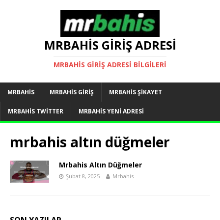
MRBAHIS GIRIŞ ADRESI
MRBAHIS GIRIŞ ADRESI BILGILERI
MRBAHIS
MRBAHIS GIRIŞ
MRBAHIS ŞIKAYET
MRBAHIS TWITTER
MRBAHIS YENI ADRESI
mrbahis altın düğmeler
Mrbahis Altın Düğmeler
Şubat 8, 2025
Mrbahis