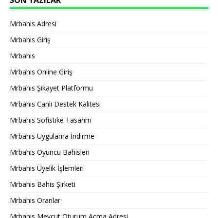
SON YAZILAR
Mrbahis Adresi
Mrbahis Giriş
Mrbahis
Mrbahis Online Giriş
Mrbahis Şikayet Platformu
Mrbahis Canlı Destek Kalitesi
Mrbahis Sofistike Tasarım
Mrbahis Uygulama İndirme
Mrbahis Oyuncu Bahisleri
Mrbahis Üyelik İşlemleri
Mrbahis Bahis Şirketi
Mrbahis Oranlar
Mrbahis Mevcut Oturum Açma Adresi