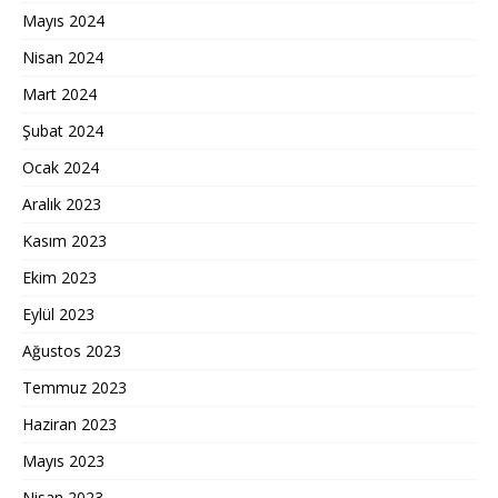
Mayıs 2024
Nisan 2024
Mart 2024
Şubat 2024
Ocak 2024
Aralık 2023
Kasım 2023
Ekim 2023
Eylül 2023
Ağustos 2023
Temmuz 2023
Haziran 2023
Mayıs 2023
Nisan 2023