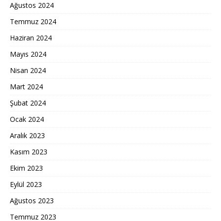
Ağustos 2024
Temmuz 2024
Haziran 2024
Mayıs 2024
Nisan 2024
Mart 2024
Şubat 2024
Ocak 2024
Aralık 2023
Kasım 2023
Ekim 2023
Eylül 2023
Ağustos 2023
Temmuz 2023