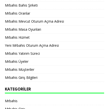
Mrbahis Bahis Şirketi
Mrbahis Oranlar
Mrbahis Mevcut Oturum Açma Adresi
Mrbahis Masa Oyunları
Mrbahis Hizmet
Yeni Mrbahis Oturum Açma Adresi
Mrbahis Yatırım Süreci
Mrbahis Üyeler
Mrbahis Müşteriler
Mrbahis Giriş Bilgileri
KATEGORILER
Mrbahis
Mrbahis Giriş