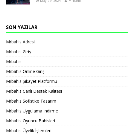
Mayıs 9, 2024
Mrbahis
SON YAZILAR
Mrbahis Adresi
Mrbahis Giriş
Mrbahis
Mrbahis Online Giriş
Mrbahis Şikayet Platformu
Mrbahis Canlı Destek Kalitesi
Mrbahis Sofistike Tasarım
Mrbahis Uygulama İndirme
Mrbahis Oyuncu Bahisleri
Mrbahis Üyelik İşlemleri