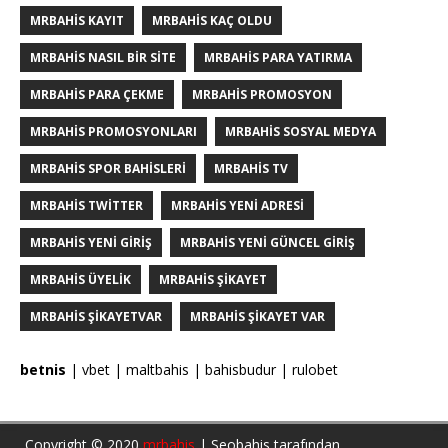
MRBAHIS KAYIT
MRBAHIS KAÇ OLDU
MRBAHIS NASIL BIR SITE
MRBAHIS PARA YATIRMA
MRBAHIS PARA ÇEKME
MRBAHIS PROMOSYON
MRBAHIS PROMOSYONLARI
MRBAHIS SOSYAL MEDYA
MRBAHIS SPOR BAHISLERI
MRBAHIS TV
MRBAHIS TWITTER
MRBAHIS YENI ADRESI
MRBAHIS YENI GIRIŞ
MRBAHIS YENI GÜNCEL GIRIŞ
MRBAHIS ÜYELIK
MRBAHIS ŞIKAYET
MRBAHIS ŞIKAYETVAR
MRBAHIS ŞIKAYET VAR
betnis
|
vbet
|
maltbahis
|
bahisbudur
|
rulobet
Copyright © 2020
mrbahis
| Seobahis tarafından