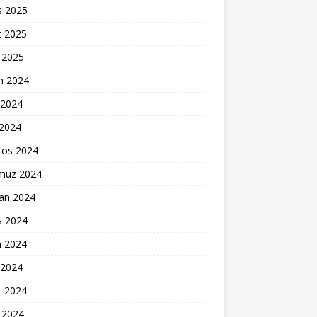
s 2025
t 2025
 2025
m 2024
 2024
 2024
tos 2024
uz 2024
ran 2024
s 2024
n 2024
 2024
t 2024
 2024