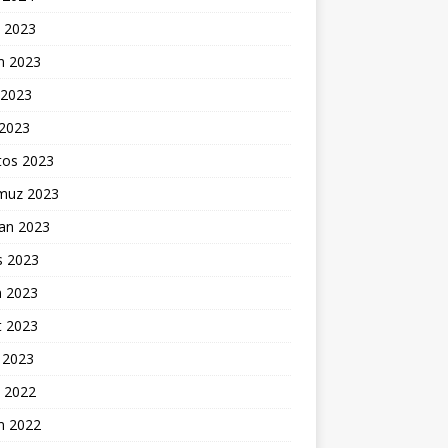
k 2023
m 2023
 2023
 2023
tos 2023
uz 2023
ran 2023
s 2023
n 2023
t 2023
 2023
k 2022
m 2022