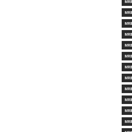
MRB
MRB
MRB
MRB
MRB
MRB
MRB
MRB
MRB
MRB
MRB
MRB