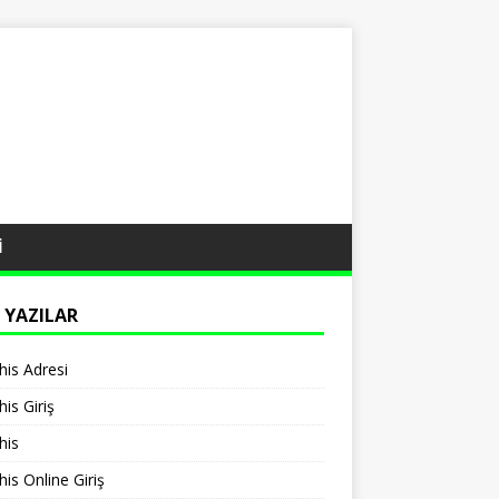
I
 YAZILAR
is Adresi
is Giriş
his
is Online Giriş