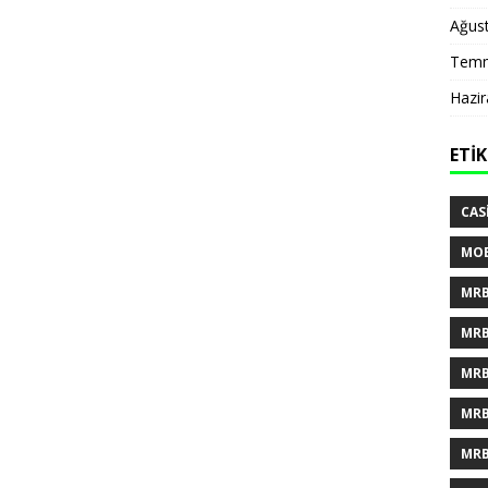
Ağus
Temm
Hazi
ETI
CAS
MOB
MRB
MRB
MRB
MRB
MRB