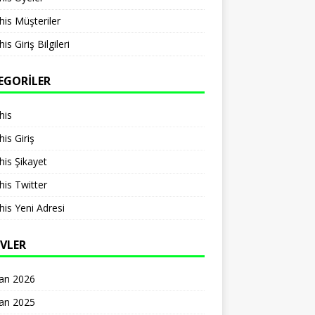
is Müşteriler
s Giriş Bilgileri
EGORILER
his
is Giriş
is Şikayet
is Twitter
is Yeni Adresi
IVLER
ran 2026
ran 2025