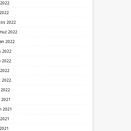
 2022
 2022
tos 2022
uz 2022
ran 2022
s 2022
n 2022
 2022
t 2022
 2022
k 2021
m 2021
 2021
 2021