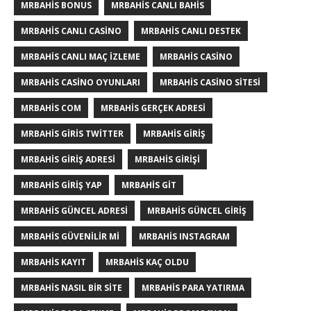
MRBAHIS BONUS
MRBAHIS CANLI BAHIS
MRBAHIS CANLI CASINO
MRBAHIS CANLI DESTEK
MRBAHIS CANLI MAÇ IZLEME
MRBAHIS CASINO
MRBAHIS CASINO OYUNLARI
MRBAHIS CASINO SITESI
MRBAHIS COM
MRBAHIS GERÇEK ADRESI
MRBAHIS GIRIS TWITTER
MRBAHIS GIRIŞ
MRBAHIS GIRIŞ ADRESI
MRBAHIS GIRIŞI
MRBAHIS GIRIŞ YAP
MRBAHIS GIT
MRBAHIS GÜNCEL ADRESI
MRBAHIS GÜNCEL GIRIŞ
MRBAHIS GÜVENILIR MI
MRBAHIS INSTAGRAM
MRBAHIS KAYIT
MRBAHIS KAÇ OLDU
MRBAHIS NASIL BIR SITE
MRBAHIS PARA YATIRMA