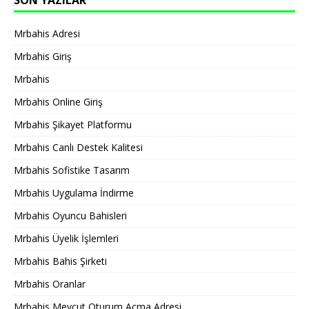
SON YAZILAR
Mrbahis Adresi
Mrbahis Giriş
Mrbahis
Mrbahis Online Giriş
Mrbahis Şikayet Platformu
Mrbahis Canlı Destek Kalitesi
Mrbahis Sofistike Tasarım
Mrbahis Uygulama İndirme
Mrbahis Oyuncu Bahisleri
Mrbahis Üyelik İşlemleri
Mrbahis Bahis Şirketi
Mrbahis Oranlar
Mrbahis Mevcut Oturum Açma Adresi