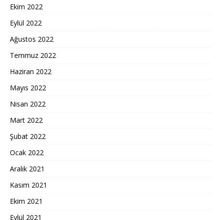
Ekim 2022
Eylül 2022
Ağustos 2022
Temmuz 2022
Haziran 2022
Mayıs 2022
Nisan 2022
Mart 2022
Şubat 2022
Ocak 2022
Aralık 2021
Kasım 2021
Ekim 2021
Eylül 2021