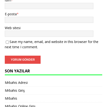
İsim
*
E-posta
*
Web sitesi
Save my name, email, and website in this browser for the
next time I comment.
SON YAZILAR
Mrbahis Adresi
Mrbahis Giriş
Mrbahis
Mrbahis Online Giriş