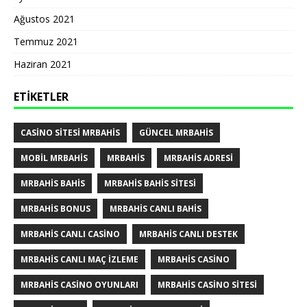
Ağustos 2021
Temmuz 2021
Haziran 2021
ETIKETLER
CASINO SITESI MRBAHIS
GÜNCEL MRBAHIS
MOBIL MRBAHIS
MRBAHIS
MRBAHIS ADRESI
MRBAHIS BAHIS
MRBAHIS BAHIS SITESI
MRBAHIS BONUS
MRBAHIS CANLI BAHIS
MRBAHIS CANLI CASINO
MRBAHIS CANLI DESTEK
MRBAHIS CANLI MAÇ IZLEME
MRBAHIS CASINO
MRBAHIS CASINO OYUNLARI
MRBAHIS CASINO SITESI