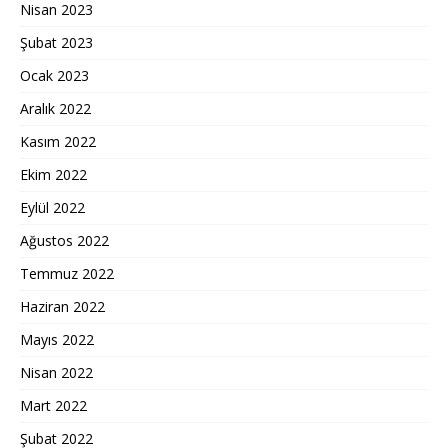
Nisan 2023
Şubat 2023
Ocak 2023
Aralık 2022
Kasım 2022
Ekim 2022
Eylül 2022
Ağustos 2022
Temmuz 2022
Haziran 2022
Mayıs 2022
Nisan 2022
Mart 2022
Şubat 2022