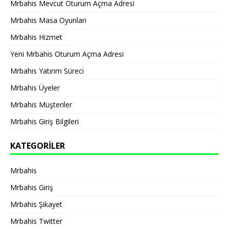
Mrbahis Mevcut Oturum Açma Adresi
Mrbahis Masa Oyunları
Mrbahis Hizmet
Yeni Mrbahis Oturum Açma Adresi
Mrbahis Yatırım Süreci
Mrbahis Üyeler
Mrbahis Müşteriler
Mrbahis Giriş Bilgileri
KATEGORILER
Mrbahis
Mrbahis Giriş
Mrbahis Şikayet
Mrbahis Twitter