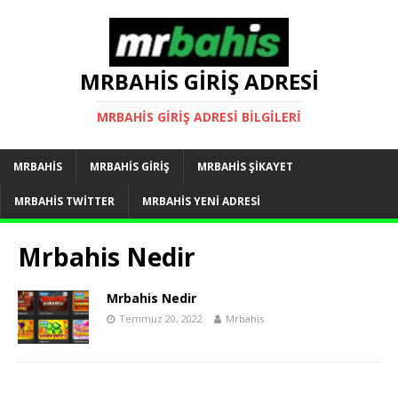
MRBAHIS GIRIŞ ADRESI
MRBAHIS GIRIŞ ADRESI BILGILERI
MRBAHIS
MRBAHIS GIRIŞ
MRBAHIS ŞIKAYET
MRBAHIS TWITTER
MRBAHIS YENI ADRESI
Mrbahis Nedir
Mrbahis Nedir
Temmuz 20, 2022
Mrbahis