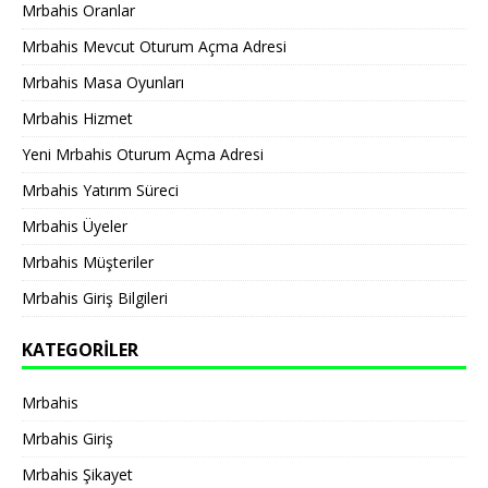
Mrbahis Oranlar
Mrbahis Mevcut Oturum Açma Adresi
Mrbahis Masa Oyunları
Mrbahis Hizmet
Yeni Mrbahis Oturum Açma Adresi
Mrbahis Yatırım Süreci
Mrbahis Üyeler
Mrbahis Müşteriler
Mrbahis Giriş Bilgileri
KATEGORILER
Mrbahis
Mrbahis Giriş
Mrbahis Şikayet