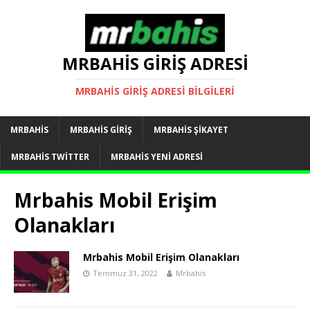
MRBAHIS GIRIŞ ADRESI
MRBAHIS GIRIŞ ADRESI BILGILERI
MRBAHIS
MRBAHIS GIRIŞ
MRBAHIS ŞIKAYET
MRBAHIS TWITTER
MRBAHIS YENI ADRESI
Mrbahis Mobil Erişim
Olanakları
Mrbahis Mobil Erişim Olanakları
Temmuz 31, 2022
Mrbahis