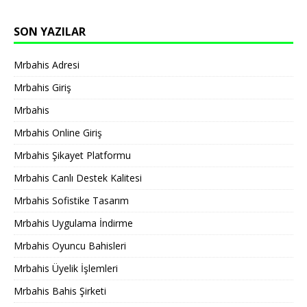
SON YAZILAR
Mrbahis Adresi
Mrbahis Giriş
Mrbahis
Mrbahis Online Giriş
Mrbahis Şikayet Platformu
Mrbahis Canlı Destek Kalitesi
Mrbahis Sofistike Tasarım
Mrbahis Uygulama İndirme
Mrbahis Oyuncu Bahisleri
Mrbahis Üyelik İşlemleri
Mrbahis Bahis Şirketi