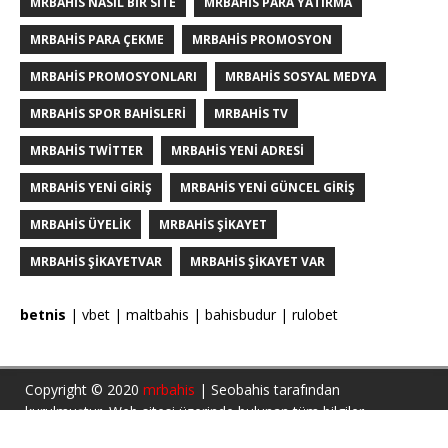
MRBAHIS NASIL BIR SITE
MRBAHIS PARA YATIRMA
MRBAHIS PARA ÇEKME
MRBAHIS PROMOSYON
MRBAHIS PROMOSYONLARI
MRBAHIS SOSYAL MEDYA
MRBAHIS SPOR BAHISLERI
MRBAHIS TV
MRBAHIS TWITTER
MRBAHIS YENI ADRESI
MRBAHIS YENI GIRIŞ
MRBAHIS YENI GÜNCEL GIRIŞ
MRBAHIS ÜYELIK
MRBAHIS ŞIKAYET
MRBAHIS ŞIKAYETVAR
MRBAHIS ŞIKAYET VAR
betnis
|
vbet
|
maltbahis
|
bahisbudur
|
rulobet
Copyright © 2020
mrbahis
| Seobahis tarafından
kurulmuştur. Web sitesi üzerinde bulunan tüm bilgiler
bilgilendirme amaçlı yazılmıştır. Bu bilgiler üzerine bahis