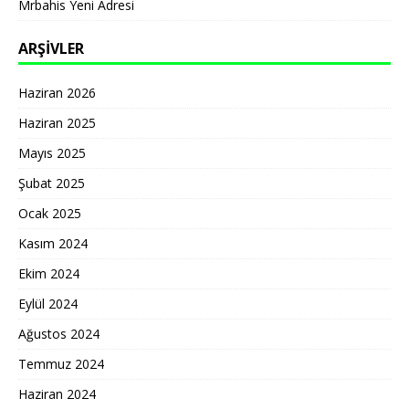
Mrbahis Yeni Adresi
ARŞIVLER
Haziran 2026
Haziran 2025
Mayıs 2025
Şubat 2025
Ocak 2025
Kasım 2024
Ekim 2024
Eylül 2024
Ağustos 2024
Temmuz 2024
Haziran 2024