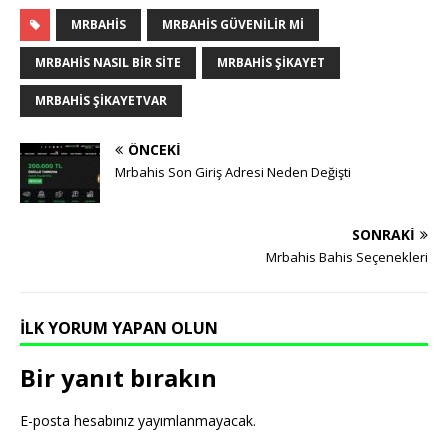
MRBAHIS
MRBAHIS GÜVENILIR MI
MRBAHIS NASIL BIR SITE
MRBAHIS ŞIKAYET
MRBAHIS ŞIKAYETVAR
ÖNCEKI
Mrbahis Son Giriş Adresi Neden Değişti
SONRAKI
Mrbahis Bahis Seçenekleri
İLK YORUM YAPAN OLUN
Bir yanıt bırakın
E-posta hesabınız yayımlanmayacak.