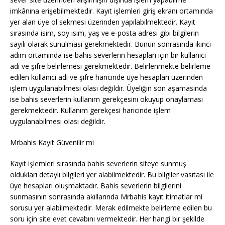
imkânına erişebilmektedir. Kayıt işlemleri giriş ekranı ortamında
yer alan üye ol sekmesi üzerinden yapılabilmektedir. Kayıt
sırasında isim, soy isim, yaş ve e-posta adresi gibi bilgilerin
sayılı olarak sunulması gerekmektedir. Bunun sonrasında ikinci
adım ortamında ise bahis severlerin hesapları için bir kullanıcı
adı ve şifre belirlemesi gerekmektedir. Belirlenmekte belirleme
edilen kullanıcı adı ve şifre haricinde üye hesapları üzerinden
işlem uygulanabilmesi olası değildir. Üyeliğin son aşamasında
ise bahis severlerin kullanım gerekçesinı okuyup onaylaması
gerekmektedir. Kullanım gerekçesi haricinde işlem
uygulanabilmesi olası değildir.
Mrbahis Kayıt Güvenilir mi
Kayıt işlemleri sırasında bahis severlerin siteye sunmuş
oldukları detaylı bilgileri yer alabilmektedir. Bu bilgiler vasıtası ile
üye hesapları oluşmaktadır. Bahis severlerin bilgilerini
sunmasının sonrasında akıllarında Mrbahis kayıt itimatlar mi
sorusu yer alabilmektedir. Merak edilmekte belirleme edilen bu
soru için site evet cevabını vermektedir. Her hangi bir şekilde