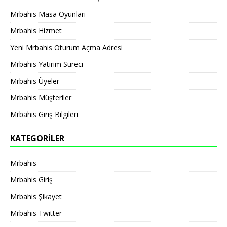
Mrbahis Masa Oyunları
Mrbahis Hizmet
Yeni Mrbahis Oturum Açma Adresi
Mrbahis Yatırım Süreci
Mrbahis Üyeler
Mrbahis Müşteriler
Mrbahis Giriş Bilgileri
KATEGORILER
Mrbahis
Mrbahis Giriş
Mrbahis Şikayet
Mrbahis Twitter