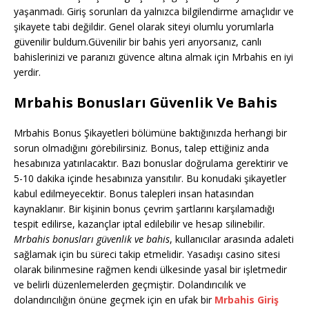
yaşanmadı. Giriş sorunları da yalnızca bilgilendirme amaçlıdır ve
şikayete tabi değildir. Genel olarak siteyi olumlu yorumlarla
güvenilir buldum.Güvenilir bir bahis yeri arıyorsanız, canlı
bahislerinizi ve paranızı güvence altına almak için Mrbahis en iyi
yerdir.
Mrbahis Bonusları Güvenlik Ve Bahis
Mrbahis Bonus Şikayetleri bölümüne baktığınızda herhangi bir
sorun olmadığını görebilirsiniz. Bonus, talep ettiğiniz anda
hesabınıza yatırılacaktır. Bazı bonuslar doğrulama gerektirir ve
5-10 dakika içinde hesabınıza yansıtılır. Bu konudaki şikayetler
kabul edilmeyecektir. Bonus talepleri insan hatasından
kaynaklanır. Bir kişinin bonus çevrim şartlarını karşılamadığı
tespit edilirse, kazançlar iptal edilebilir ve hesap silinebilir.
Mrbahis bonusları güvenlik ve bahis
, kullanıcılar arasında adaleti
sağlamak için bu süreci takip etmelidir. Yasadışı casino sitesi
olarak bilinmesine rağmen kendi ülkesinde yasal bir işletmedir
ve belirli düzenlemelerden geçmiştir. Dolandırıcılık ve
dolandırıcılığın önüne geçmek için en ufak bir
Mrbahis Giriş