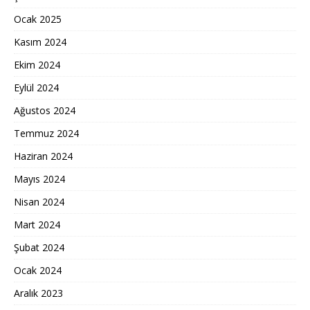
Ocak 2025
Kasım 2024
Ekim 2024
Eylül 2024
Ağustos 2024
Temmuz 2024
Haziran 2024
Mayıs 2024
Nisan 2024
Mart 2024
Şubat 2024
Ocak 2024
Aralık 2023