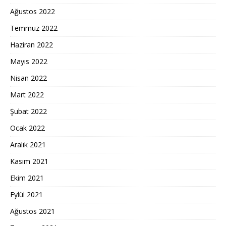
Ağustos 2022
Temmuz 2022
Haziran 2022
Mayıs 2022
Nisan 2022
Mart 2022
Şubat 2022
Ocak 2022
Aralık 2021
Kasım 2021
Ekim 2021
Eylül 2021
Ağustos 2021